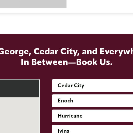
 George, Cedar City, and Everyw
In Between—Book Us.
Cedar City
Enoch
Hurricane
Ivins