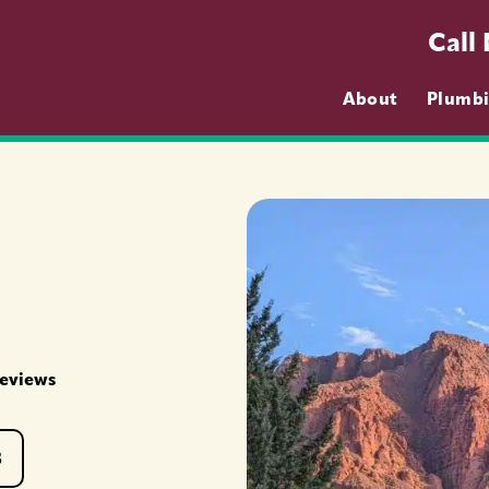
Call
About
Plumb
Reviews
8