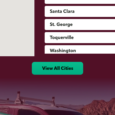
Santa Clara
St. George
Toquerville
Washington
View All Cities